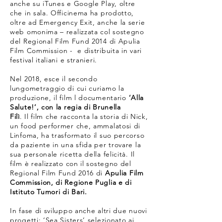
anche su iTunes e Google Play, oltre
che in sala. Officinema ha prodotto,
oltre ad Emergency Exit, anche la serie
web omonima – realizzata col sostegno
del Regional Film Fund 2014 di Apulia
Film Commission - e distribuita in vari
festival italiani e stranieri.
Nel 2018, esce il secondo
lungometraggio di cui curiamo la
produzione, il film l documentario
‘Alla
Salute!’, con la regia di Brunella
Filì
. Il film che racconta la storia di Nick,
un food performer che, ammalatosi di
Linfoma, ha trasformato il suo percorso
da paziente in una sfida per trovare la
sua personale ricetta della felicità. Il
film è realizzato con il sostegno del
Regional Film Fund 2016 di
Apulia Film
Commission, di Regione Puglia e di
Istituto Tumori di Bari.
In fase di sviluppo anche altri due nuovi
progetti: ‘Sea Sisters’ selezionato ai